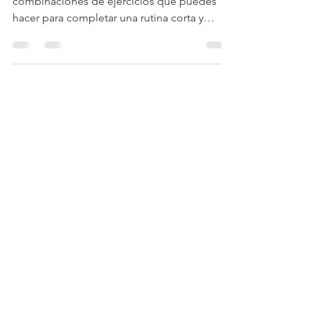
ejercicio
Aquí te doy unas ideas de algunas
combinaciones de ejercicios que puedes
hacer para completar una rutina corta y
efectiva en tan solo 15 min