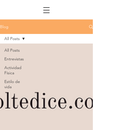
Blog
All Posts
All Posts
Entrevistas
Actividad
Física
Estilo de
vida