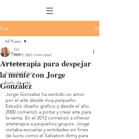
Post
All Posts
Col
All Posts
Nov 9, 2021
3 min read
Arteterapia para despejar
Entrevistas
la mente con Jorge
Actividad Física
González
Estilo de vida
Jorge González ha sentido un amor 
por el arte desde muy pequeño. 
Estudió diseño gráfico y desde el año 
2000 comenzó a pintar y crear arte para 
la venta. En el 2012 comenzó a ofrecer 
arteterapia a pequeños grupos. Jorge 
visitaba escuelas y entidades sin fines 
de lucro como el Salvation Army para 