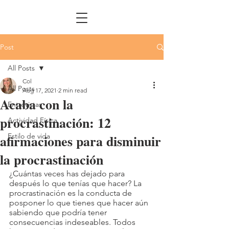
Post
All Posts
Col
All Posts
Aug 17, 2021
2 min read
Acaba con la
Entrevistas
procrastinación: 12
Actividad Física
afirmaciones para disminuir
Estilo de vida
la procrastinación
¿Cuántas veces has dejado para 
después lo que tenías que hacer? La 
procrastinación es la conducta de 
posponer lo que tienes que hacer aún 
sabiendo que podría tener 
consecuencias indeseables. Todos 