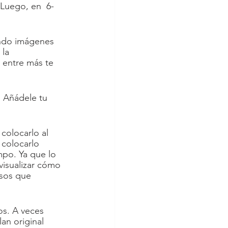
Luego, en  6-
ando imágenes 
la 
 entre más te 
 Añádele tu 
colocarlo al 
 colocarlo 
po. Ya que lo 
visualizar cómo 
asos que 
s. A veces 
n original 