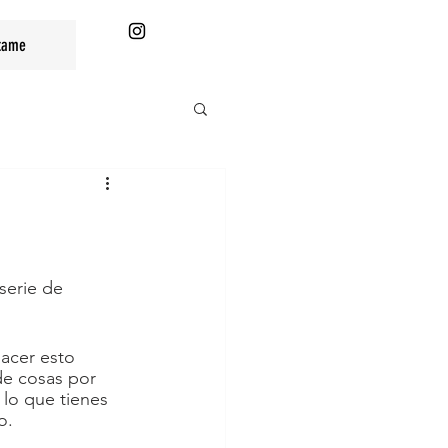
tame
serie de 
Hacer esto 
de cosas por 
lo que tienes 
o. 