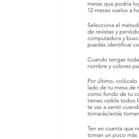
metas que podría log
12 meses vuelvo a ha
Selecciona el método
de revistas y periódi
computadora y busca
puedas identificar co
Cuando tengas todas 
nombre y colores par
Por último, colócalo
lado de tu mesa de n
como fondo de tu co
tienes visible todos 
te vas a sentir cuan
tomarás/estás tomand
Ten en cuenta que n
toman un poco más de