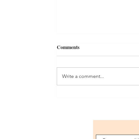
Comments
Write a comment...
3 Pasos para crear tu rutina
mañanera