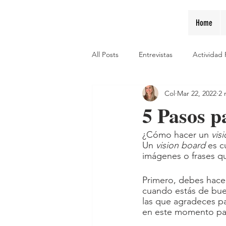
Home
All Posts
Entrevistas
Actividad 
Col
Mar 22, 2022
2 
5 Pasos p
¿Cómo hacer un 
vis
Un 
vision board 
es c
imágenes o frases qu
Primero, debes hacer 
cuando estás de bue
las que agradeces pa
en este momento para