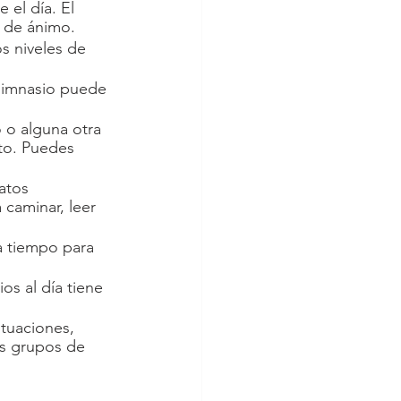
el día. El 
 de ánimo. 
s niveles de 
 gimnasio puede 
 o alguna otra 
to. Puedes 
atos 
caminar, leer 
a tiempo para 
os al día tiene 
ituaciones, 
os grupos de 