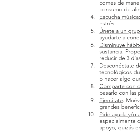
comes de manera 
consumo de alim
Escucha música
estrés. 
Únete a un grup
ayudarte a cone
Disminuye hábit
sustancia. Propo
reducir de 3 día
Desconéctate de
tecnológicos dur
o hacer algo que
Comparte con o
pasarlo con las 
Ejercítate
: Muév
grandes benefici
Pide ayuda y/o 
especialmente c
apoyo, quizás e