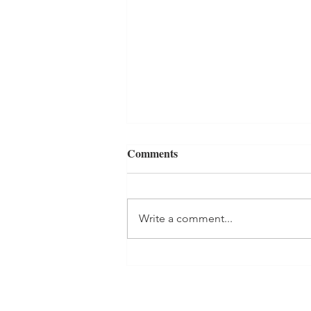
Comments
Write a comment...
Inhala y exhala: ejercicios de
respiración para reducir estrés
y ansiedad