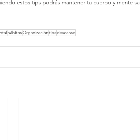
uiendo estos tips podrás mantener tu cuerpo y mente sa
ntal
hábitos
Organización
tips
descanso