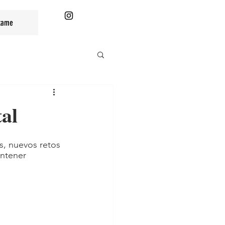
tame
al
, nuevos retos 
ntener 