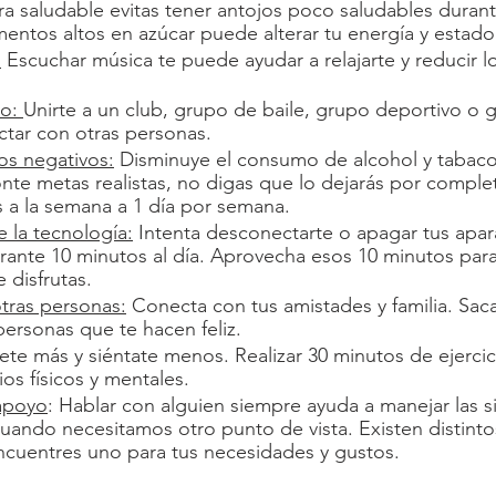
saludable evitas tener antojos poco saludables durante 
entos altos en azúcar puede alterar tu energía y estado
:
 Escuchar música te puede ayudar a relajarte y reducir lo
o: 
Unirte a un club, grupo de baile, grupo deportivo o
ctar con otras personas. 
os negativos:
 Disminuye el consumo de alcohol y tabaco
nte metas realistas, no digas que lo dejarás por comple
s a la semana a 1 día por semana.   
 la tecnología:
 Intenta desconectarte o apagar tus apar
ante 10 minutos al día. Aprovecha esos 10 minutos para 
 disfrutas. 
tras personas:
 Conecta con tus amistades y familia. Sac
personas que te hacen feliz. 
ete más y siéntate menos. Realizar 30 minutos de ejercici
os físicos y mentales. 
apoyo
: Hablar con alguien siempre ayuda a manejar las s
uando necesitamos otro punto de vista. Existen distint
ncuentres uno para tus necesidades y gustos. 